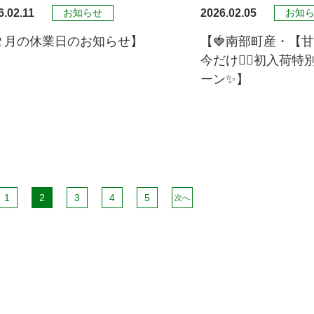
6.02.11
2026.02.05
お知らせ
お知
２月の休業日のお知らせ】
【🍓南部町産・【甘
今だけ🏃‍♀️初入荷
ーン✨】
1
2
3
4
5
次へ