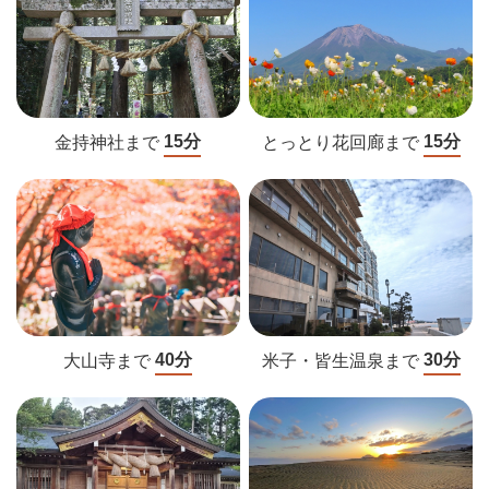
15分
15分
とっとり花回廊まで
金持神社まで
40分
30分
米子・皆生温泉まで
大山寺まで