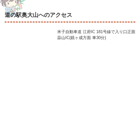
道の駅奥大山へのアクセス
米子自動車道 江府IC 181号線で入り口正面
蒜山IC(鏡ヶ成方面 車30分)