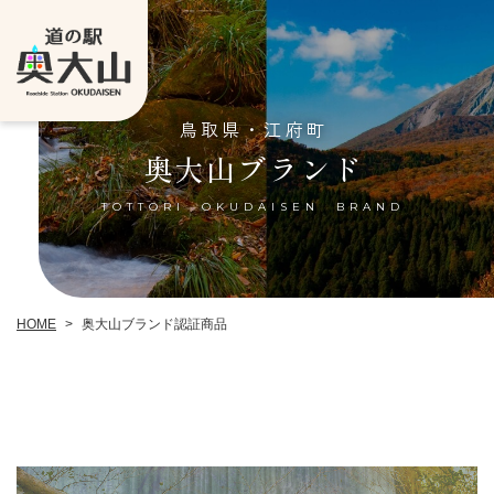
鳥取県・江府町
奥大山ブランド
TOTTORI OKUDAISEN BRAND
奥大山ブランド認証商品
HOME
>