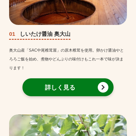
01
しいたけ醤油 奥大山
奥大山産「SAC中尾椎茸屋」の原木椎茸を使用。卵かけ醤油やと
ろろご飯を始め、煮物やどんぶりの味付けもこれ一本で味が決ま
ります！
詳しく見る