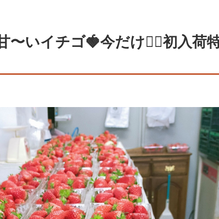
〜いイチゴ🍓今だけ🏃‍♀️初入荷