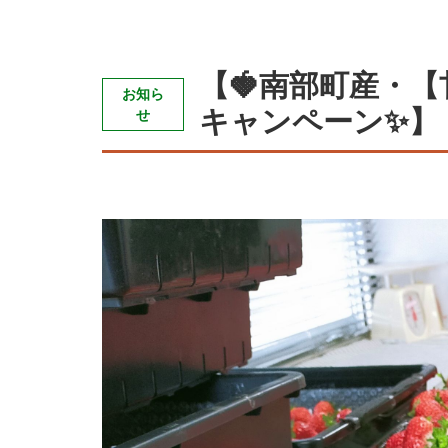
【🍓南部町産・【甘
お知ら
キャンペーン✨】
せ