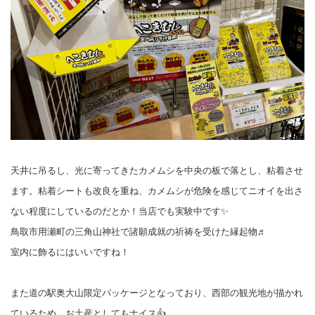
天井に吊るし、光に寄ってきたカメムシを中央の板で落とし、粘着させ
ます。粘着シートも改良を重ね、カメムシが危険を感じてニオイを出さ
ない程度にしているのだとか！当店でも実験中です✨
鳥取市用瀬町の三角山神社で諸願成就の祈祷を受けた縁起物♬
室内に飾るにはいいですね！
また道の駅奥大山限定パッケージとなっており、西部の観光地が描かれ
ているため、お土産としてもナイス👍